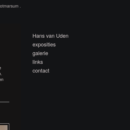
Ootmarsum .
Hans van Uden
exposities
galerie
links
e
contact
n.
en