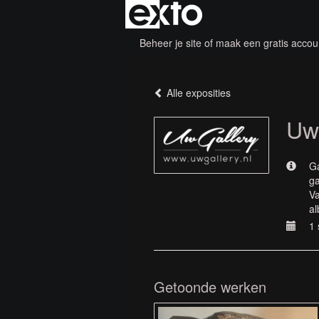
Beheer je site
of
maak een gratis accou
Alle exposities
Uw
Ga
ga
Va
al
1 
Getoonde werken